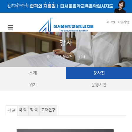
로그인
회원가입
강사
홈
더서울소개
강사
소개
강사진
위치
운영시간
국 악
작 곡
교재연구
대 표