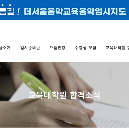
울소개
입시준비반
으뜸인강
수강생 모집
교육대학원 
교육대학원 합격소식