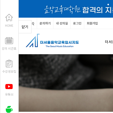
FAQ
문의하기
내 강의실
로그인
회원가입
HOME
닫기
더서
강의 시간표
수강생모집
유튜브